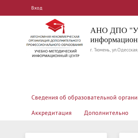
Вход
АНО ДПО "Уч
информацион
г. Тюмень, ул.Одесская
Сведения об образовательной орган
Аккредитация
Дополнительно
Основные сведения
Информация
Учебно-производственный план
Учебные материалы
Руководителям сестринским
Структу
Наши д
Цены
Модул
Карта 