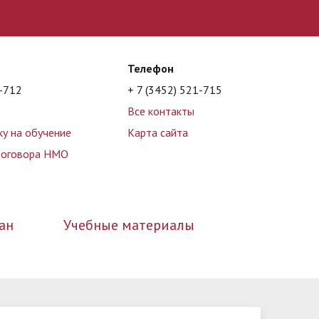
Телефон
1-712
+ 7 (3452) 521-715
Все контакты
ку на обучение
Карта сайта
договора НМО
ан
Учебные материалы
е
бия
Образование
События
Презентации